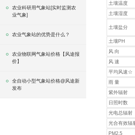
土壤温度
农业科研用气象站[实时监测农
土壤湿度
业气象]
土壤盐分
农业气象站的优势是什么？
土壤PH
风 向
农业物联网气象站价格【风途报
价】
风 速
平均风速☆
全自动小型气象站价格@风途新
雨 量
发布
紫外辐射
日照时数
光电总辐射
光合有效辐
PM2.5