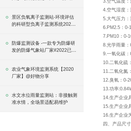
3.空气温度：测
家#已更新
4.空气湿度：测
景区负氧离子监测站-环境评估
5.大气压力：测
的科研型负离子监测系统2025
6.PM2.5：0-
全+境+派+送
7.PM10：0-1
防爆监测设备 -一款专为防爆研
8.光学雨量：0-
发的防爆气象站厂家#2022已更
9.一氧化碳：0-
新
10.二氧化硫：0
农业气象环境监测系统【2020
11.二氧化氮：0
厂家】@好物分享
12.臭氧：0-2
13.功率:0.84
水文水位雨量监测站：非接触测
14.生产企
准水情，全场景适配易维护
15.生产企
16.生产企业
四、产品尺寸