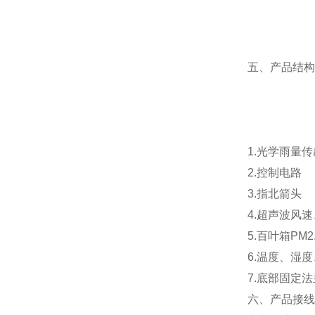
五、产品结构
1.光学雨量
2.控制电路
3.指北箭头
4.超声波风
5.百叶箱PM
6.温度、湿
7.底部固定法
六、产品接线