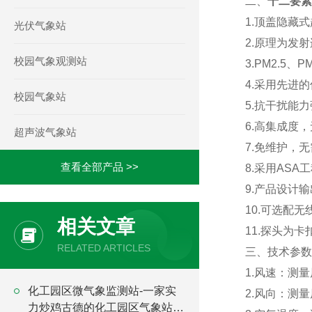
二、
十二要素
1.顶盖隐藏
光伏气象站
2.原理为发
校园气象观测站
3.PM2.5
4.采用先进
校园气象站
5.抗干扰能
6.高集成度
超声波气象站
7.免维护，
查看全部产品 >>
8.采用AS
9.产品设计输
10.可选配
相关文章
11.探头为
RELATED ARTICLES
三、技术参数
1.风速：测量原
化工园区微气象监测站-一家实
2.风向：测量原
力炒鸡古德的化工园区气象站厂