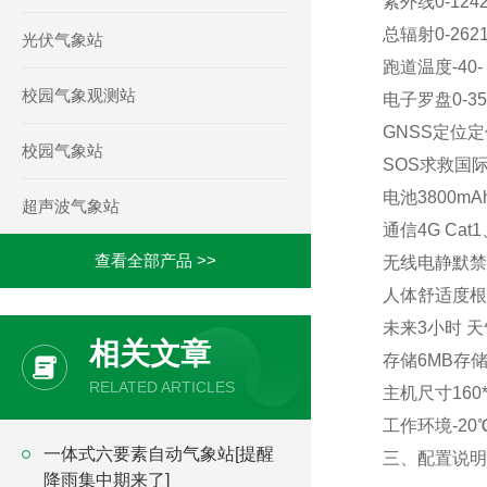
紫外线0-124
总辐射0-2621
光伏气象站
跑道温度-40- 8
校园气象观测站
电子罗盘0-35
GNSS定位定
校园气象站
SOS求救国
电池3800mA
超声波气象站
通信4G Cat1
查看全部产品 >>
无线电静默禁
人体舒适度根
未来3小时 
相关文章
存储6MB存储
RELATED ARTICLES
主机尺寸160*6
工作环境-20℃
一体式六要素自动气象站[提醒
三、配置说明
降雨集中期来了]