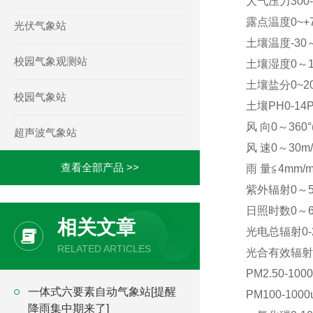
大气压力300-1
露点温度0~+7
光伏气象站
土壤温度-30～+
校园气象观测站
土壤湿度0～10
土壤盐分0~2000
校园气象站
土壤PH0-14P
风 向0～360°(
超声波气象站
风 速0～30m/s
查看全部产品 >>
雨 量≦4mm/m
紫外辐射0～50
日照时数0～650
相关文章
光电总辐射0-2
RELATED ARTICLES
光合有效辐射0-
PM2.50-100
一体式六要素自动气象站[提醒
PM100-1000
降雨集中期来了]