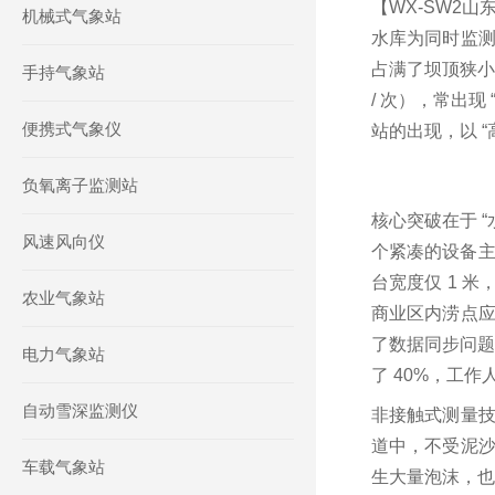
【WX-SW2
机械式气象站
水库为同时监测
占满了坝顶狭小的
手持气象站
/ 次），常出
便携式气象仪
站的出现，以 “
负氧离子监测站
核心突破在于 
风速风向仪
个紧凑的设备主
台宽度仅 1 
农业气象站
商业区内涝点应
了数据同步问题
电力气象站
了 40%，工
自动雪深监测仪
非接触式测量技
道中，不受泥沙
车载气象站
生大量泡沫，也