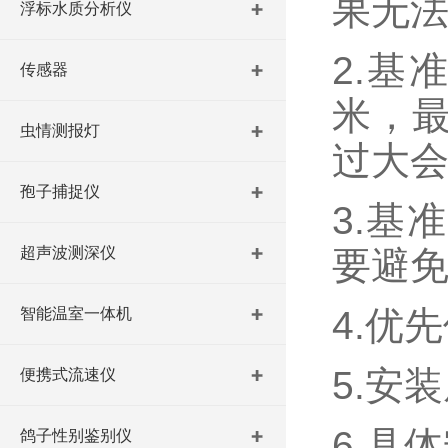
果无法
浮标水质分析仪
2.基
传感器
米，最
虫情测报灯
过大
孢子捕捉仪
3.基
超声波测深仪
要避
4.优
智能温室一体机
5.安
便携式流速仪
6.具
鸽子性别鉴别仪