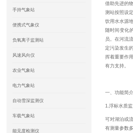
借助先进的
手持气象站
测站按照设定
饮用水水源地
便携式气象仪
随时间变化
员。在河流
负氧离子监测站
定污染发生
风速风向仪
挥着重要作
有力支持。
农业气象站
电力气象站
一、功能简
自动雪深监测仪
1.浮标水质
车载气象站
可对湖泊或
有测量参数
能见度检测仪