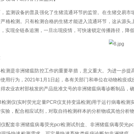
面，监测设备的普及强化了生猪流通环节的监管。在生猪交易市
行严格检测。只有检测合格的生猪才能进入流通环节，这从源头
台，实现全链条追溯，一旦出现疫情，可快速锁定传播路径，降
途
毒检测是非洲猪瘟防控工作的重要举措，意义重大。为进一步提
使用行为，2021年1月1日起，各有关部门和单位在动物检疫
取得农业农村部核发的产品批准文号的非洲猪瘟病毒诊断制品，
R检测仪(实时荧光定量PCR仪支持变温检测)用于运行病毒检
学实验，配合相应试剂，对取自待检测样本的分析物或其他分析
仪配套非洲猪瘟病毒荧光pcr检测试剂盒、非洲猪瘟病毒荧光p
酸现场快速检测需求。可定量快速畜牧类疾病诊断如非洲猪瘟、