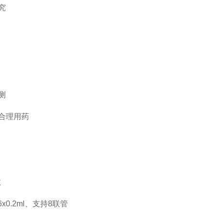
究
测
合理用药
数
x0.2ml、支持8联管