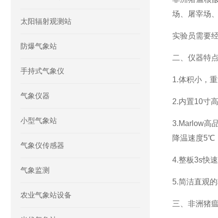
场、屠宰场
太阳辐射观测站
实验员需要
防爆气象站
二、仪器特
手持式气象仪
1.体积小，
气象仪器
2.内置10
小型气象站
3.Marl
降温速度5℃
气象仪传感器
4.整板3s
气象监测
5.简洁直观
农业气象站设备
三、非洲猪瘟