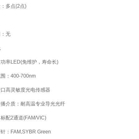
：多点(2点)
围：无
无
功率LED(免维护，寿命长)
：400-700nm
进口高灵敏度光电传感器
传播介质：耐高温专业导光光纤
配2通道(FAM/VIC)
FAM,SYBR Green