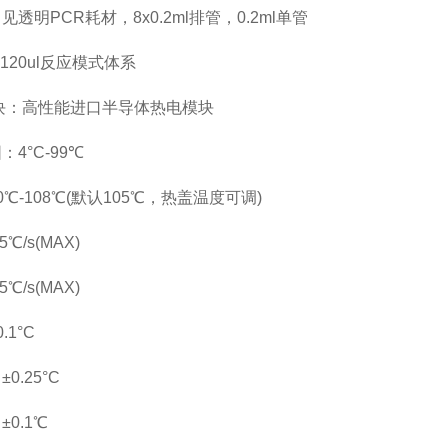
透明PCR耗材，8x0.2ml排管，0.2ml单管
120ul反应模式体系
块：高性能进口半导体热电模块
4°C-99℃
℃-108℃(默认105℃，热盖温度可调)
℃/s(MAX)
℃/s(MAX)
1°C
0.25°C
0.1℃