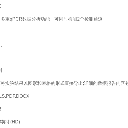
C
多重qPCR数据分析功能，可同时检测2个检测通道
量、
测
可将实验结果以图形和表格的形式直接导出;详细的数据报告内容
,PDF,DOCX
B
英寸(HD)