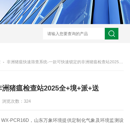
WX-WMSM微型多参数水质监测站
WX-BN20能见度监测仪
WX-H
章
-
非洲猪瘟快速筛查系统-一款可快速锁定的非洲猪瘟检查站2025全+境+派+送
猪瘟检查站2025全+境+派+送
浏览次数：324
WX-PCR16D，山东万象环境提供定制化气象及环境监测设