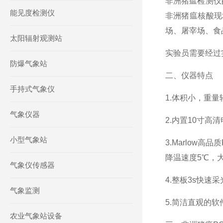
非洲猪瘟检测仪
能见度检测仪
非洲猪瘟核酸现
场、屠宰场、食
太阳辐射观测站
实验员需要经过
防爆气象站
二、仪器特点
手持式气象仪
1.体积小，重
气象仪器
2.内置10寸高
小型气象站
3.Marlow
降温速度5℃，
气象仪传感器
4.整板3s快
气象监测
5.简洁直观的
农业气象站设备