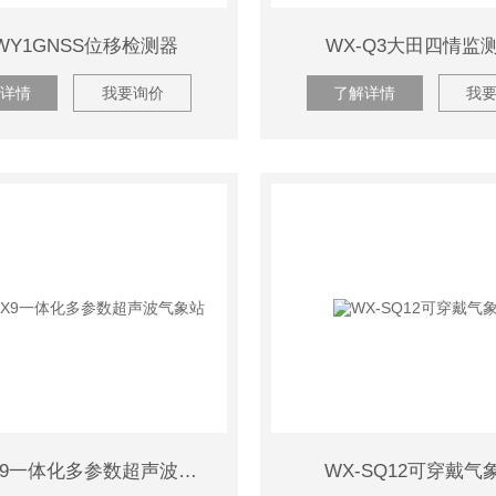
-WY1GNSS位移检测器
WX-Q3大田四情监
详情
我要询价
了解详情
我
WX-CQX9一体化多参数超声波气象站
WX-SQ12可穿戴气